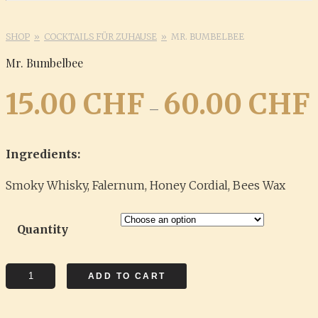
SHOP
COCKTAILS FÜR ZUHAUSE
MR. BUMBELBEE
Mr. Bumbelbee
15.00
CHF
60.00
CHF
–
Ingredients:
Smoky Whisky, Falernum, Honey Cordial, Bees Wax
Quantity
Mr.
ADD TO CART
Bumbelbee
quantity